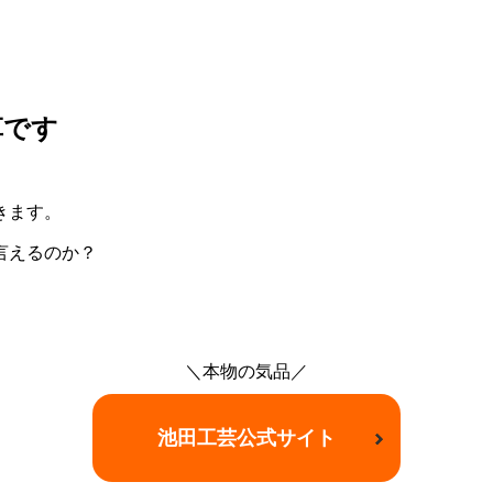
革です
きます。
言えるのか？
＼本物の気品／
池田工芸公式サイト