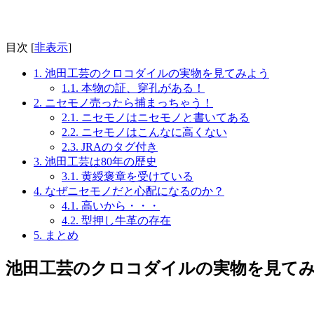
目次
[
非表示
]
1.
池田工芸のクロコダイルの実物を見てみよう
1.1.
本物の証、穿孔がある！
2.
ニセモノ売ったら捕まっちゃう！
2.1.
ニセモノはニセモノと書いてある
2.2.
ニセモノはこんなに高くない
2.3.
JRAのタグ付き
3.
池田工芸は80年の歴史
3.1.
黄綬褒章を受けている
4.
なぜニセモノだと心配になるのか？
4.1.
高いから・・・
4.2.
型押し牛革の存在
5.
まとめ
池田工芸のクロコダイルの実物を見て